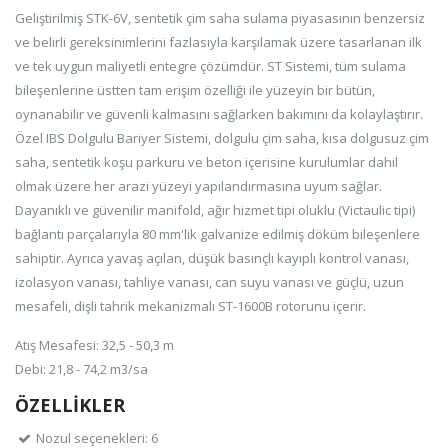
Geliştirilmiş STK-6V, sentetik çim saha sulama piyasasının benzersiz
ve belirli gereksinimlerini fazlasıyla karşılamak üzere tasarlanan ilk
ve tek uygun maliyetli entegre çözümdür. ST Sistemi, tüm sulama
bileşenlerine üstten tam erişim özelliği ile yüzeyin bir bütün,
oynanabilir ve güvenli kalmasını sağlarken bakımını da kolaylaştırır.
Özel IBS Dolgulu Bariyer Sistemi, dolgulu çim saha, kısa dolgusuz çim
saha, sentetik koşu parkuru ve beton içerisine kurulumlar dahil
olmak üzere her arazi yüzeyi yapılandırmasına uyum sağlar.
Dayanıklı ve güvenilir manifold, ağır hizmet tipi oluklu (Victaulic tipi)
bağlantı parçalarıyla 80 mm'lik galvanize edilmiş döküm bileşenlere
sahiptir. Ayrıca yavaş açılan, düşük basınçlı kayıplı kontrol vanası,
izolasyon vanası, tahliye vanası, can suyu vanası ve güçlü, uzun
mesafeli, dişli tahrik mekanizmalı ST-1600B rotorunu içerir.
Atış Mesafesi: 32,5 - 50,3 m
Debi: 21,8 - 74,2 m3/sa
ÖZELLİKLER
Nozul seçenekleri: 6