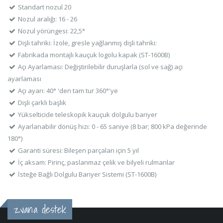
Standart nozul 20
Nozul aralığı: 16 - 26
Nozul yörüngesi: 22,5°
Dişli tahriki: İzole, gresle yağlanmış dişli tahriki:
Fabrikada montajlı kauçuk logolu kapak (ST-1600B)
Açı Ayarlaması: Değiştirilebilir duruşlarla (sol ve sağ) açı
ayarlaması
Açı ayarı: 40° 'den tam tur 360°'ye
Dişli çarklı başlık
Yükselticide teleskopik kauçuk dolgulu bariyer
Ayarlanabilir dönüş hızı: 0 - 65 saniye (8 bar; 800 kPa değerinde
180°)
Garanti süresi: Bileşen parçaları için 5 yıl
İç aksam: Pirinç, paslanmaz çelik ve bilyeli rulmanlar
İsteğe Bağlı Dolgulu Bariyer Sistemi (ST-1600B)
zvana destek