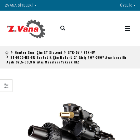
ZVANA SİTELERİ
ÜYELİK
Hunter Suni Çim ST Sistemi
STK-5V / STK-6V
ST-1600-HS-BR Sentetik Çim RotorU 2" Giriş 40°-360° Ayarlanabilir
Açılı 32,5-50,3 M Atış Mesafesi Yüksek HIZ