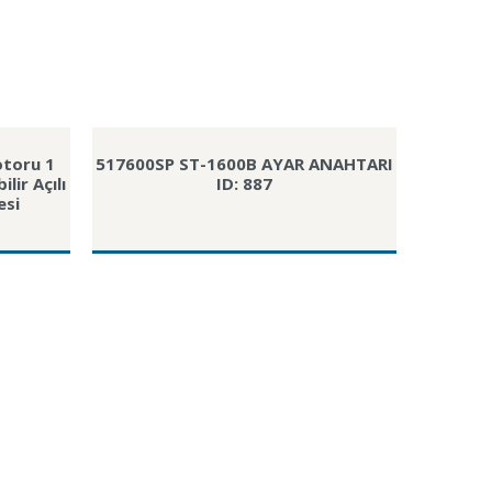
otoru 1
517600SP ST-1600B AYAR ANAHTARI
lir Açılı
ID: 887
esi