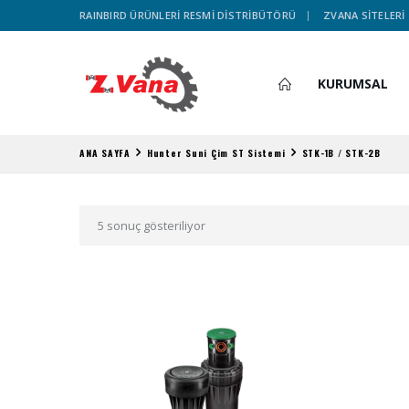
RAINBIRD ÜRÜNLERİ RESMİ DİSTRİBÜTÖRÜ
ZVANA SİTELERİ
KURUMSAL
ANA SAYFA
Hunter Suni Çim ST Sistemi
STK-1B / STK-2B
5 sonuç gösteriliyor